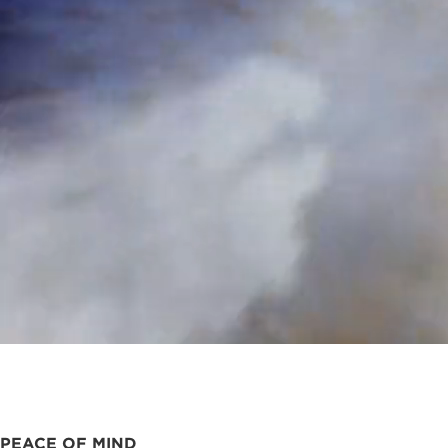
-
-
建
建
ご
ご
物
物
あ
あ
づ
づ
い
い
く
く
さ
さ
り
り
PEACE OF MIND