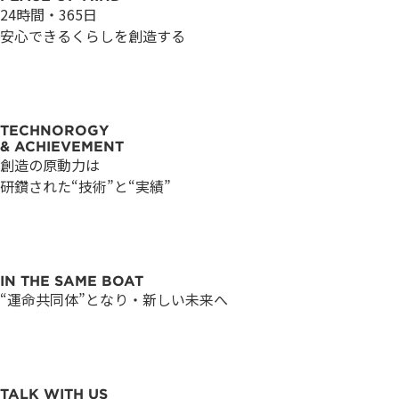
24時間・365日
安心できるくらしを創造する
つ
つ
の
の
TECHNOROGY
& ACHIEVEMENT
-
-
プ
プ
創造の原動力は
研鑽された“技術”と“実績”
会
会
ロ
ロ
IN THE SAME BOAT
“運命共同体”となり・新しい未来へ
社
社
セ
セ
TALK WITH US