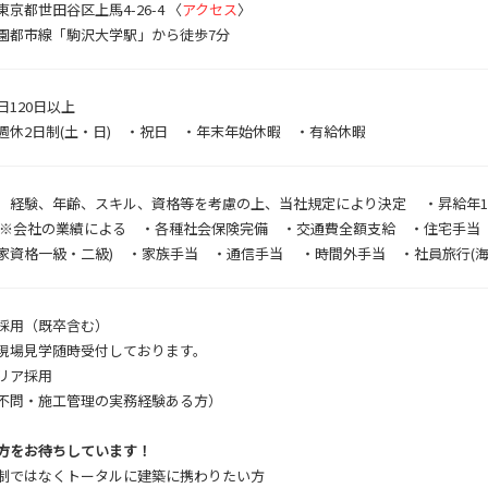
京都世田谷区上馬4-26-4 〈
アクセス
〉
園都市線「駒沢大学駅」から徒歩7分
日120日以上
週休2日制(土・日) ・祝日 ・年末年始休暇 ・有給休暇
 経験、年齢、スキル、資格等を考慮の上、当社規定により決定 ・昇給年1回(4
 ※会社の業績による ・各種社会保険完備 ・交通費全額支給 ・住宅手
家資格一級・二級) ・家族手当 ・通信手当 ・時間外手当 ・社員旅行(海
採用（既卒含む）
現場見学随時受付しております。
リア採用
不問・施工管理の実務経験ある方）
方をお待ちしています！
制ではなくトータルに建築に携わりたい方