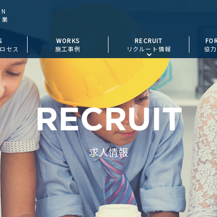
ON
工業
S
WORKS
RECRUIT
FO
ロセス
施工事例
リクルート情報
協力
求人情報
環境・制度
RECRUIT
求人情報