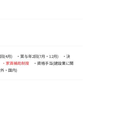
月) ・賞与年2回(7月・12月) ・決
当
・家賃補助制度
・資格手当(建設業に関
外・国内)