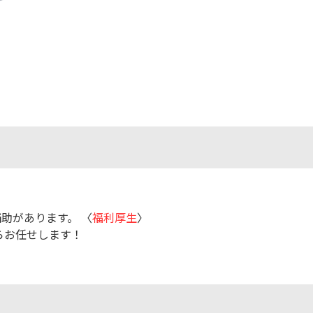
補助があります。 〈
福利厚生
〉
らお任せします！