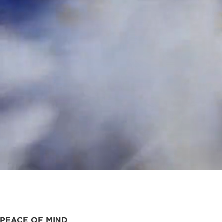
-
-
建
建
ご
ご
物
物
あ
あ
づ
づ
い
い
く
く
さ
さ
り
り
PEACE OF MIND