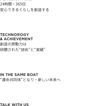
24時間・365日
安心できるくらしを創造する
つ
つ
の
の
TECHNOROGY
& ACHIEVEMENT
-
-
プ
プ
創造の原動力は
研鑽された“技術”と“実績”
会
会
ロ
ロ
IN THE SAME BOAT
“運命共同体”となり・新しい未来へ
社
社
セ
セ
TALK WITH US