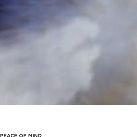
-
-
建
建
ご
ご
物
物
あ
あ
づ
づ
い
い
く
く
さ
さ
り
り
PEACE OF MIND