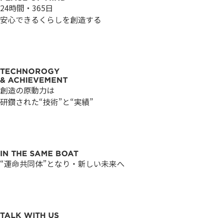
24時間・365日
安心できるくらしを創造する
つ
つ
の
の
TECHNOROGY
& ACHIEVEMENT
-
-
プ
プ
創造の原動力は
研鑽された“技術”と“実績”
会
会
ロ
ロ
IN THE SAME BOAT
“運命共同体”となり・新しい未来へ
社
社
セ
セ
TALK WITH US